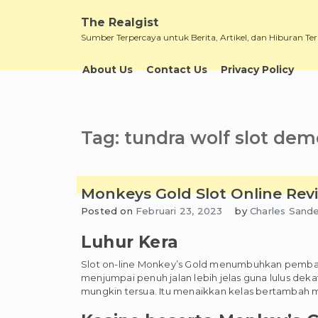
Skip
to
The Realgist
content
Sumber Terpercaya untuk Berita, Artikel, dan Hiburan Terk
About Us
Contact Us
Privacy Policy
Tag:
tundra wolf slot dem
Monkeys Gold Slot Online Rev
Posted on
Februari 23, 2023
by
Charles Sand
Luhur Kera
Slot on-line Monkey’s Gold menumbuhkan pembawa
menjumpai penuh jalan lebih jelas guna lulus de
mungkin tersua. Itu menaikkan kelas bertambah 