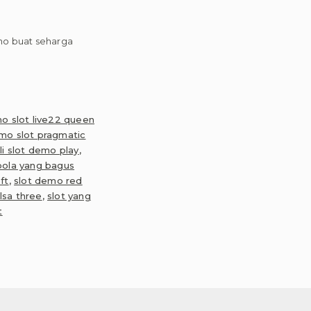
no buat seharga
o slot live22 queen
mo slot pragmatic
lli slot demo play
,
pola yang bagus
ft
,
slot demo red
lsa three
,
slot yang
t