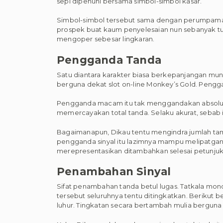
sepi dipenuhi bersama simbol-simbol kasar.
Simbol-simbol tersebut sama dengan perumpamaan
prospek buat kaum penyelesaian nun sebanyak tu
mengoper sebesar lingkaran.
Pengganda Tanda
Satu diantara karakter biasa berkepanjangan mu
berguna dekat slot on-line Monkey’s Gold. Pengg
Pengganda macam itu tak menggandakan absolut k
memercayakan total tanda. Selaku akurat, sebab itu
Bagaimanapun, Dikau tentu mengindra jumlah tamb
pengganda sinyal itu lazimnya mampu melipatgan
merepresentasikan ditambahkan selesai petunju
Penambahan Sinyal
Sifat penambahan tanda betul lugas. Tatkala mon
tersebut seluruhnya tentu ditingkatkan. Berikut
luhur. Tingkatan secara bertambah mulia berguna