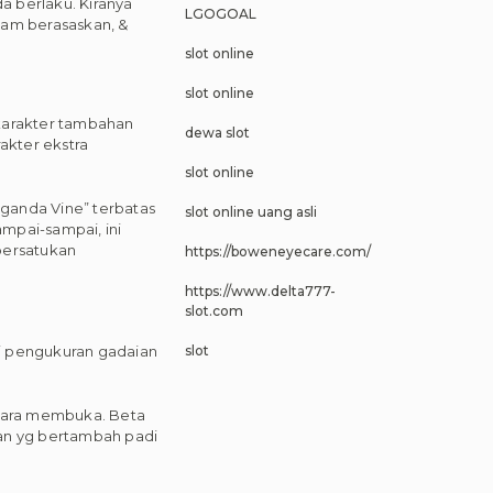
a berlaku. Kiranya
LGOGOAL
lam berasaskan, &
slot online
slot online
 karakter tambahan
dewa slot
akter ekstra
slot online
ganda Vine” terbatas
slot online uang asli
mpai-sampai, ini
persatukan
https://boweneyecare.com/
https://www.delta777-
slot.com
slot
si pengukuran gadaian
ecara membuka. Beta
an yg bertambah padi