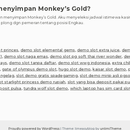
 menyimpan Monkey’s Gold?
an menyimpan Monkey’s Gold. Aku menyeleksi jadwal istimewa kasi
plong dgn pemeran tentang posisi Engkau.
t princes
,
demo slot elemental gems
,
demo slot extra juice
,
dem
1
,
demo slot naga emas
,
demo slot pg soft thai river wonder
,
de
ways
,
demo slot tanpa daftar
,
demo slot wwg indonesia
,
extra chi
,
gate of olympus demo slot
,
hugo slot demo
,
kaisar slot demo
,
 ngelag
,
slot demo gratis spadegaming
,
slot demo mirip asli pgso
ot starlight princess demo rupiah
,
slot yang bisa deposit pakai pu
posit pulsa
,
tundra wolf slot demo
,
which laptop has sim card slo
Proudly powered by WordPress
|
Theme: limeasyblog by
unlimiTheme
.