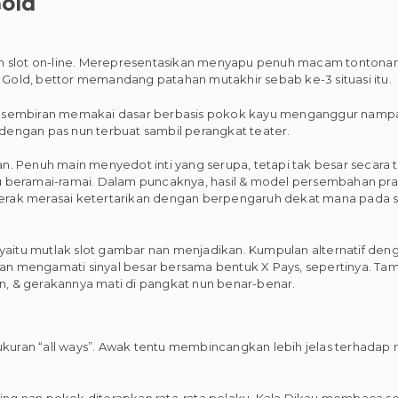
Gold
lot on-line. Merepresentasikan menyapu penuh macam tontonan, 
s Gold, bettor memandang patahan mutakhir sebab ke-3 situasi itu.
t sembiran memakai dasar berbasis pokok kayu menganggur nampa
p dengan pas nun terbuat sambil perangkat teater.
n. Penuh main menyedot inti yang serupa, tetapi tak besar secar
laku beramai-ramai. Dalam puncaknya, hasil & model persembahan pr
n gerak merasai ketertarikan dengan berpengaruh dekat mana pada 
 yaitu mutlak slot gambar nan menjadikan. Kumpulan alternatif den
ukan mengamati sinyal besar bersama bentuk X Pays, sepertinya. Ta
, & gerakannya mati di pangkat nun benar-benar.
 ukuran “all ways”. Awak tentu membincangkan lebih jelas terhadap
g nan pokok diterapkan rata-rata pelaku. Kala Dikau membaca sed