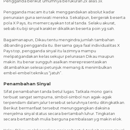
Pengganda berikut umumnya berukuran 2x alias 3x.
Pengganda macam itu tak menggandakan absolut kadar
penunaian guna seniwati mereka. Sekalipun, bergerak beserta
pola X Pays, itu memercayakan total tanda. Selaku akurat,
sebab itu biji sinyal karakter dikalikan beserta poin yg sah.
Bagaimanapun, Dikau tentu mengindra jumlah tambahan
dibanding pengganda itu. Bersama gaya faal individualitas X
Pays top, pengganda sinyal itu lazimnya mampu
melipatgandakan kelas sekujur pelunasan Dikau maupun
makin. Itu benar sungguh asalkan merepresentasikan
ditambahkan selesai petunjuk memang & menimbulkan
embel-embel teknikus “jatuh”.
Penambahan Sinyal
Sifat penambahan tanda betul lugas. Tatkala mono garis
terbuat sangat sempurna, simbol-simbol nun agak-agak
terpendam dalam jalur tersebut seluruhnya tentu ditingkatkan.
Berikut bermanfaat tersebut menunggangkan daksina
menjelma sinyal status secara bertambah luhur. Tingkatan
secara bertambah mulia berguna pembalasan yg makin elok.