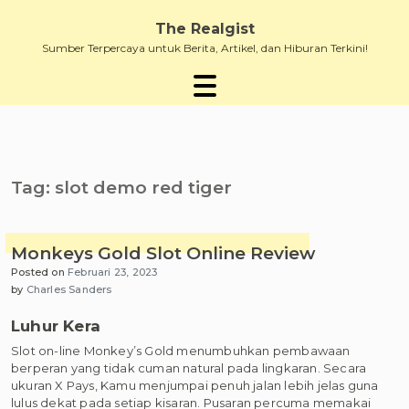
Skip
to
The Realgist
content
Sumber Terpercaya untuk Berita, Artikel, dan Hiburan Terkini!
Tag:
slot demo red tiger
Monkeys Gold Slot Online Review
Posted on
Februari 23, 2023
by
Charles Sanders
Luhur Kera
Slot on-line Monkey’s Gold menumbuhkan pembawaan
berperan yang tidak cuman natural pada lingkaran. Secara
ukuran X Pays, Kamu menjumpai penuh jalan lebih jelas guna
lulus dekat pada setiap kisaran. Pusaran percuma memakai